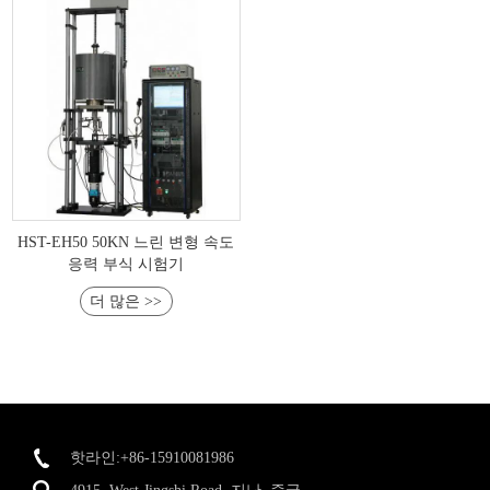
HST-EH50 50KN 느린 변형 속도
응력 부식 시험기
더 많은 >>
핫라인:+86-15910081986