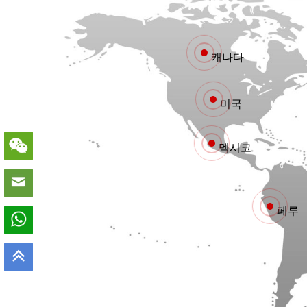
캐나다
미국
멕시코
페루