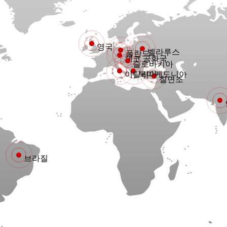
영국
벨라루스
폴란드
체코 공화국
슬로바키아
이탈리아
북마케도니아
칠면조
브라질