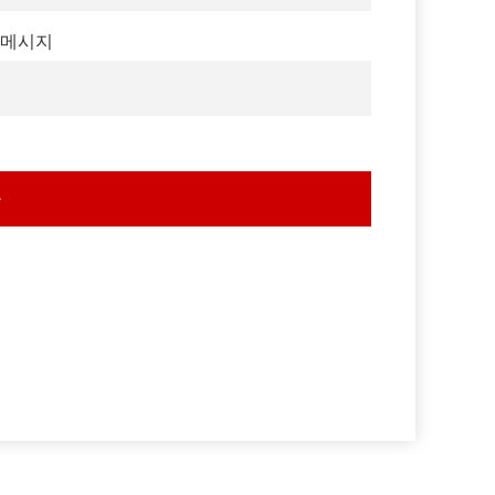
메시지
출