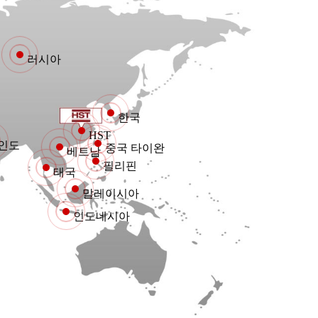
러시아
한국
HST
인도
중국 타이완
베트남
필리핀
태국
말레이시아
인도네시아