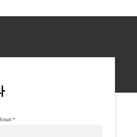
라
Email
*